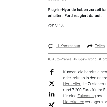
Plug-in-Hybride haben zurzeit la
erhalten. Ford reagiert darauf.
von SP-X
1 Kommentar
Teilen
#E-Auto-Prämie
#Plug-in-Hybrid
#For
Kunden, die bereits eine
oder zeitnah in den näc
Hersteller
die Zusicherun
rund 7.200 Euro für ihr F
für eine
Zulassung
noch 
Lieferketten
verzögern so