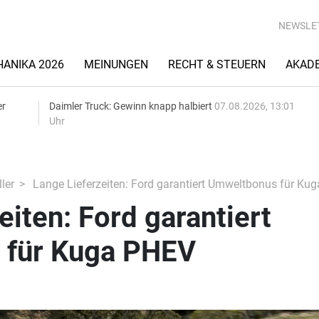
NEWSLE
ANIKA 2026
MEINUNGEN
RECHT & STEUERN
AKAD
er
Daimler Truck: Gewinn knapp halbiert
07.08.2026, 13:01
Uhr
ler
Lange Lieferzeiten: Ford garantiert Umweltbonus für Ku
eiten: Ford garantiert
 für Kuga PHEV