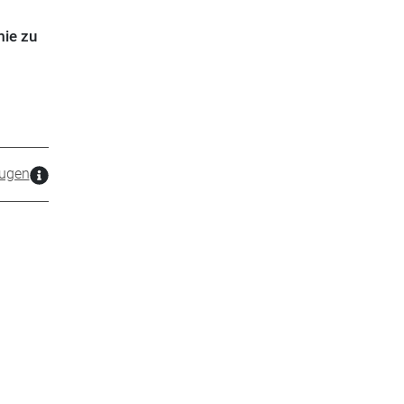
mie zu
ugen