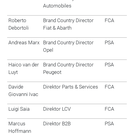
Automobiles
Roberto
Brand Country Director
FCA
Debortoli
Fiat & Abarth
Andreas Marx
Brand Country Director
PSA
Opel
Haico van der
Brand Country Director
PSA
Luyt
Peugeot
Davide
Direktor Parts & Services
FCA
Giovanni Ivac
Luigi Saia
Direktor LCV
FCA
Marcus
Direktor B2B
PSA
Hoffmann