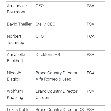
Amaury de
CEO
PSA
Bourmont
David Theiller
Stellv. CEO
PSA
Norbert
CFO
FCA
Tschrepp
Annabelle
Direktorin HR
PSA
Beckhoff
Niccolò
Brand Country Director
FCA
Biagioli
Alfa Romeo & Jeep
Wolfram
Brand Country Director
PSA
Knobling
Citroën
Lukas Dohle
Brand Country Director DS
PSA