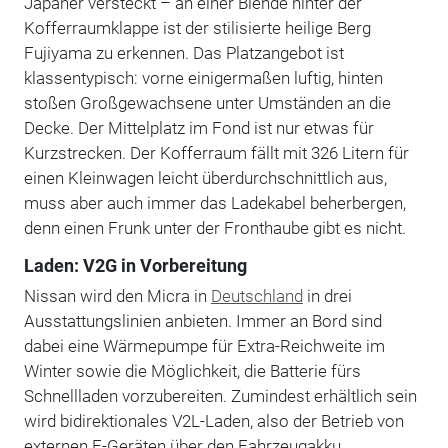
Japaner versteckt – an einer Blende hinter der
Kofferraumklappe ist der stilisierte heilige Berg
Fujiyama zu erkennen. Das Platzangebot ist
klassentypisch: vorne einigermaßen luftig, hinten
stoßen Großgewachsene unter Umständen an die
Decke. Der Mittelplatz im Fond ist nur etwas für
Kurzstrecken. Der Kofferraum fällt mit 326 Litern für
einen Kleinwagen leicht überdurchschnittlich aus,
muss aber auch immer das Ladekabel beherbergen,
denn einen Frunk unter der Fronthaube gibt es nicht.
Laden: V2G in Vorbereitung
Nissan wird den Micra in
Deutschland
in drei
Ausstattungslinien anbieten. Immer an Bord sind
dabei eine Wärmepumpe für Extra-Reichweite im
Winter sowie die Möglichkeit, die Batterie fürs
Schnellladen vorzubereiten. Zumindest erhältlich sein
wird bidirektionales V2L-Laden, also der Betrieb von
externen E-Geräten über den Fahrzeugakku.