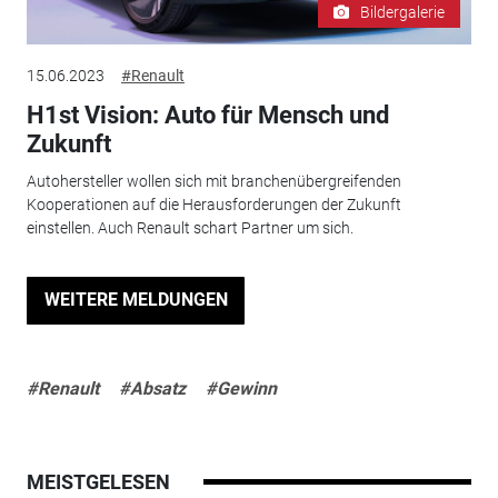
Bildergalerie
15.06.2023
#Renault
H1st Vision: Auto für Mensch und
Zukunft
Autohersteller wollen sich mit branchenübergreifenden
Kooperationen auf die Herausforderungen der Zukunft
einstellen. Auch Renault schart Partner um sich.
WEITERE MELDUNGEN
#Renault
#Absatz
#Gewinn
MEISTGELESEN