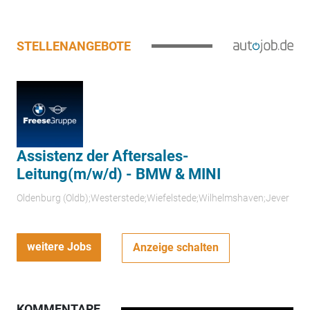
STELLENANGEBOTE
Assistenz der Aftersales-
Leitung(m/w/d) - BMW & MINI
Oldenburg (Oldb);Westerstede;Wiefelstede;Wilhelmshaven;Jever
weitere Jobs
Anzeige schalten
KOMMENTARE