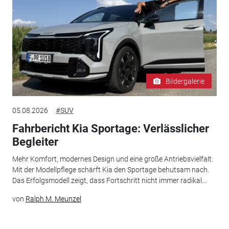
Bildergalerie
05.08.2026
#SUV
Fahrbericht Kia Sportage: Verlässlicher
Begleiter
Mehr Komfort, modernes Design und eine große Antriebsvielfalt:
Mit der Modellpflege schärft Kia den Sportage behutsam nach.
Das Erfolgsmodell zeigt, dass Fortschritt nicht immer radikal...
von
Ralph M. Meunzel