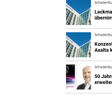
SchadenBu
Lackmar
überni
SchadenBu
Konzent
Axalta 
SchadenBu
50 Jahr
erweit