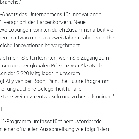
branche."
in-Ansatz des Unternehmens für Innovationen
h", verspricht der Farbenkonzern: Neue
exe Lösungen könnten durch Zusammenarbeit viel
den. In etwas mehr als zwei Jahren habe "Paint the
greiche Innovationen hervorgebracht.
e viel mehr Sie tun könnten, wenn Sie Zugang zum
rcen und der globalen Präsenz von AkzoNobel
en der 2.220 Mitglieder in unserem
gt Ally van der Boon, Paint the Future Programm
e "unglaubliche Gelegenheit für alle
ne Idee weiter zu entwickeln und zu beschleunigen."
l
021"-Programm umfasst fünf herausfordernde
einer offiziellen Ausschreibung wie folgt fixiert