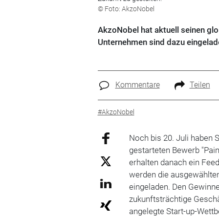
© Foto: AkzoNobel
AkzoNobel hat aktuell seinen glo
Unternehmen sind dazu eingelade
Kommentare
Teilen
#AkzoNobel
Noch bis 20. Juli haben S
gestarteten Bewerb "Pain
erhalten danach ein Fee
werden die ausgewählten
eingeladen. Den Gewinne
zukunftsträchtige Gesch
angelegte Start-up-Wett