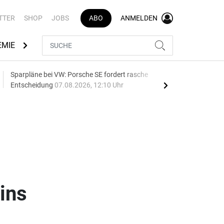
TTER
SHOP
JOBS
ABO
ANMELDEN
EMIE
AUTOMARKEN
MEDIATHEK
BRANCHENVERZEI
Sparpläne bei VW: Porsche SE fordert rasche
75 J
Entscheidung
07.08.2026, 12:10 Uhr
Auf
ins