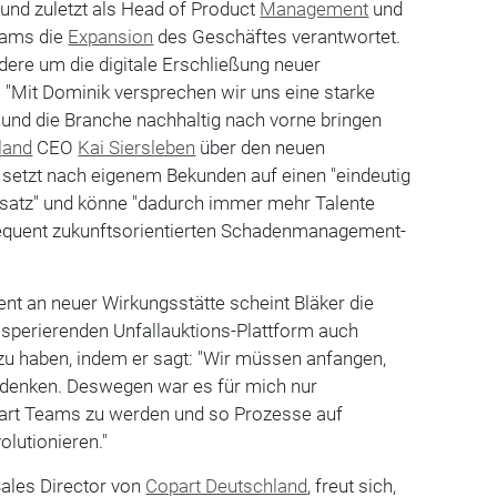
und zuletzt als Head of Product
Management
und
eams die
Expansion
des Geschäftes verantwortet.
dere um die digitale Erschließung neuer
 "Mit Dominik versprechen wir uns eine starke
s und die Branche nachhaltig nach vorne bringen
land
CEO
Kai Siersleben
über den neuen
 setzt nach eigenem Bekunden auf einen "eindeutig
satz" und könne "dadurch immer mehr Talente
quent zukunftsorientierten Schadenmanagement-
nt an neuer Wirkungsstätte scheint Bläker die
osperierenden Unfallauktions-Plattform auch
t zu haben, indem er sagt: "Wir müssen anfangen,
 denken. Deswegen war es für mich nur
opart Teams zu werden und so Prozesse auf
lutionieren."
Sales Director von
Copart Deutschland
, freut sich,