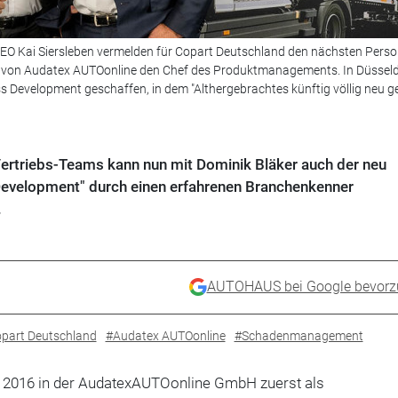
d CEO Kai Siersleben vermelden für Copart Deutschland den nächsten Perso
tzt von Audatex AUTOonline den Chef des Produktmanagements. In Düssel
ss Development geschaffen, in dem "Althergebrachtes künftig völlig neu 
ertriebs-Teams kann nun mit Dominik Bläker auch der neu
Development" durch einen erfahrenen Branchenkenner
.
AUTOHAUS bei Google bevorz
part Deutschland
#Audatex AUTOonline
#Schadenmanagement
it 2016 in der AudatexAUTOonline GmbH zuerst als