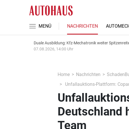
MENÜ
NACHRICHTEN
AUTOMECH
Duale Ausbildung: Kfz-Mechatronik weiter Spitzenreit
07.08.2026, 14:00 Uhr
Home
Nachrichten
SchadenBu
Unfallauktions-Plattform: Copa
Unfallauktion
Deutschland h
Team