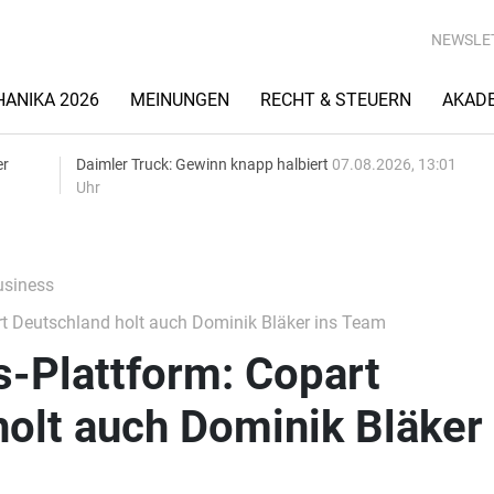
NEWSLE
ANIKA 2026
MEINUNGEN
RECHT & STEUERN
AKAD
er
Daimler Truck: Gewinn knapp halbiert
07.08.2026, 13:01
Uhr
siness
rt Deutschland holt auch Dominik Bläker ins Team
s-Plattform: Copart
olt auch Dominik Bläker 