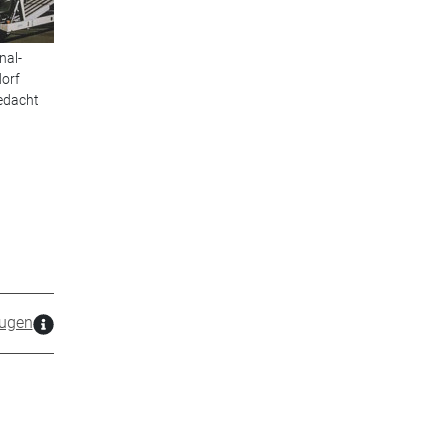
nal-
dorf
gedacht
ugen