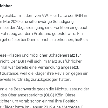
eichbar
vergleichbar mit dem von VW. Hier hatte der BGH in
m Mai 2020 eine sittenwidrige Schädigung
n bei der Abgasreinigung eine Funktion eingebaut
s Fahrzeug auf dem Prüfstand getestet wird. Ein
orgehen" sei bei Daimler nicht zu erkennen, hieß es
Diesel-Klagen und möglicher Schadenersatz für
 nicht. Der BGH will sich im März ausführlicher
mal war bereits eine Verhandlung angesetzt.
 zustande, weil die Kläger ihre Revision gegen ein
eweils kurzfristig zurückgezogen hatten.
s um eine Beschwerde gegen die Nichtzulassung der
l des Oberlandesgerichts (OLG) Köln. Diese
Richter, um vorab schon einmal ihre Position
r Kläger hatte im Januar 2012 eine Mercedes C-