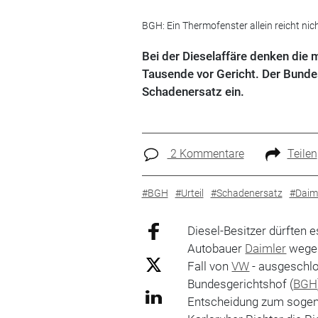
BGH: Ein Thermofenster allein reicht nic
Bei der Dieselaffäre denken die
Tausende vor Gericht. Der Bunde
Schadenersatz ein.
2 Kommentare
Teilen
#BGH
#Urteil
#Schadenersatz
#Daim
Diesel-Besitzer dürften 
Autobauer
Daimler
wegen
Fall von
VW
- ausgeschlo
Bundesgerichtshof (
BGH
Entscheidung zum sogen