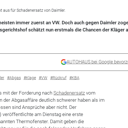
ht aus für Schadenersatz von Daimler.
 meisten immer zuerst an VW. Doch auch gegen Daimler zog
sgerichtshof schätzt nun erstmals die Chancen der Kläger a
AUTOHAUS bei Google bevorz
ler
#Abgas
#Klage
#VW
#Rückruf
#KBA
es mit der Forderung nach
Schadenersatz
vom
 der Abgasaffäre deutlich schwerer haben als im
ssen sind Ansprüche aber nicht. Der
) veröffentlichte am Dienstag eine erste
annten Thermofenster. Damit geben die