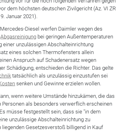
ichtung vor für die noch folgenden Verfahren gegen
vor dem höchsten deutschen Zivilgericht (Az. VI ZR
9. Januar 2021).
s Mercedes-Diesel werfen Daimler wegen des
e
Abgasreinigung
bei geringen Außentemperaturen
g einer unzulässigen Abschalteinrichtung
atz eines solchen Thermofensters allein
keinen Anspruch auf Schadenersatz wegen
ger Schädigung, entschieden die Richter. Das gelte
chnik
tatsächlich als unzulässig einzustufen sei
Kosten
senken und Gewinne erzielen wollen.
r dann, wenn weitere Umstände hinzukämen, die das
n Personen als besonders verwerflich erscheinen
Es müsse festgestellt sein, dass sie "in dem
ine unzulässige Abschalteinrichtung zu
 liegenden Gesetzesverstoß billigend in Kauf