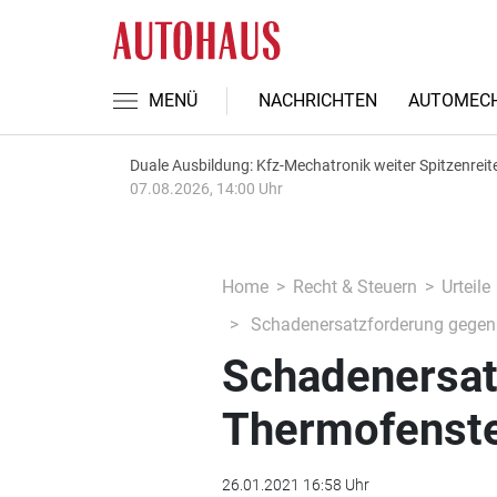
MENÜ
NACHRICHTEN
AUTOMECH
Duale Ausbildung: Kfz-Mechatronik weiter Spitzenreit
07.08.2026, 14:00 Uhr
Home
Recht & Steuern
Urteile
Schadenersatzforderung gegen D
Schadenersat
Thermofenster
26.01.2021 16:58 Uhr