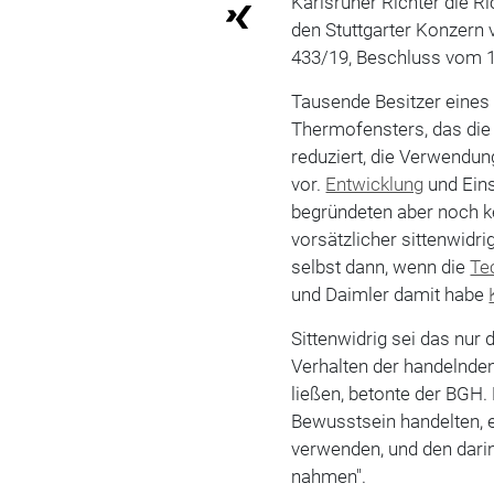
Karlsruher Richter die R
den Stuttgarter Konzern 
433/19, Beschluss vom 1
Tausende Besitzer eine
Thermofensters, das di
reduziert, die Verwendun
vor.
Entwicklung
und Eins
begründeten aber noch 
vorsätzlicher sittenwidri
selbst dann, wenn die
Te
und Daimler damit habe
Sittenwidrig sei das nu
Verhalten der handelnde
ließen, betonte der BGH. 
Bewusstsein handelten, e
verwenden, und den darin
nahmen".