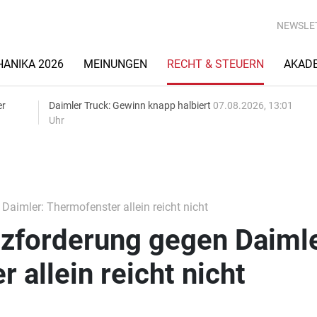
NEWSLE
ANIKA 2026
MEINUNGEN
RECHT & STEUERN
AKAD
er
Daimler Truck: Gewinn knapp halbiert
07.08.2026, 13:01
Uhr
aimler: Thermofenster allein reicht nicht
zforderung gegen Daimle
 allein reicht nicht