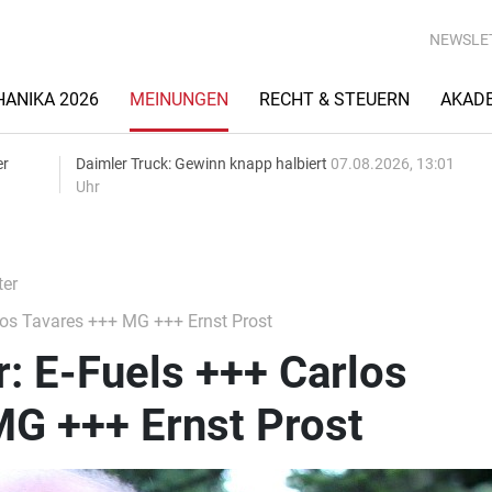
NEWSLE
ANIKA 2026
MEINUNGEN
RECHT & STEUERN
AKAD
er
Daimler Truck: Gewinn knapp halbiert
07.08.2026, 13:01
Uhr
ter
los Tavares +++ MG +++ Ernst Prost
r: E-Fuels +++ Carlos
MG +++ Ernst Prost