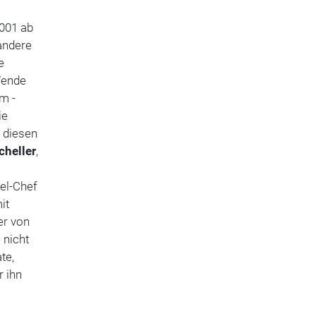
2001 ab
 andere
e
Wende
m -
ie
t diesen
cheller
,
el-Chef
it
er von
 nicht
te,
r ihn