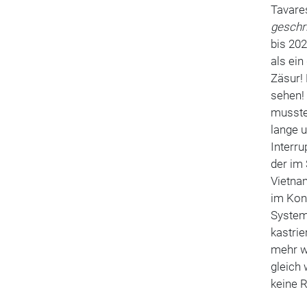
Tavare
geschri
bis 202
als ein
Zäsur! 
sehen!
mussten
lange u
Interru
der im 
Vietnam
im Kon
System 
kastrie
mehr wi
gleich
keine R