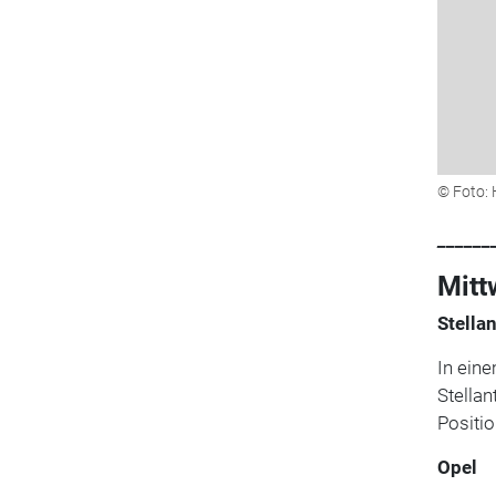
© Foto:
______
Mitt
Stella
In ein
Stellan
Positi
Opel