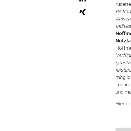
ruderte
Beitrag
Anwendu
Individ
Hoffme
Nutzf
Hoffme
Verfüg
genutzt
leisten.
möglich
Techno
und ma
Hier di