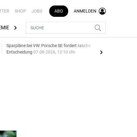
TTER
SHOP
JOBS
ABO
ANMELDEN
EMIE
AUTOMARKEN
MEDIATHEK
BRANCHENVERZEI
Sparpläne bei VW: Porsche SE fordert rasche
75 J
Entscheidung
07.08.2026, 12:10 Uhr
Auf