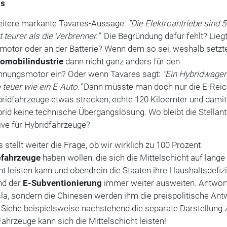
os
eitere markante Tavares-Aussage:
"Die Elektroantriebe sind 5
 teurer als die Verbrenner."
Die Begründung dafür fehlt? Lieg
motor oder an der Batterie? Wenn dem so sei, weshalb setzt
omobilindustrie
dann nicht ganz anders für den
nnungsmotor ein? Oder wenn Tavares sagt:
"Ein Hybridwagen
 teuer wie ein E-Auto."
Dann müsste man doch nur die E-Reic
bridfahrzeuge etwas strecken, echte 120 Kiloemter und dami
rid keine technische Übergangslösung. Wo bleibt die Stellant
ive für Hybridfahrzeuge?
 stellt weiter die Frage, ob wir wirklich zu 100 Prozent
ofahrzeuge
haben wollen, die sich die Mittelschicht auf lange
ht leisten kann und obendrein die Staaten ihre Haushaltsdefizi
nd der
E-Subventionierung
immer weiter ausweiten. Antwort
la, sondern die Chinesen werden ihm die preispolitische Ant
. Siehe beispielsweise nachstehend die separate Darstellung
ahrzeuge kann sich die Mittelschicht leisten!