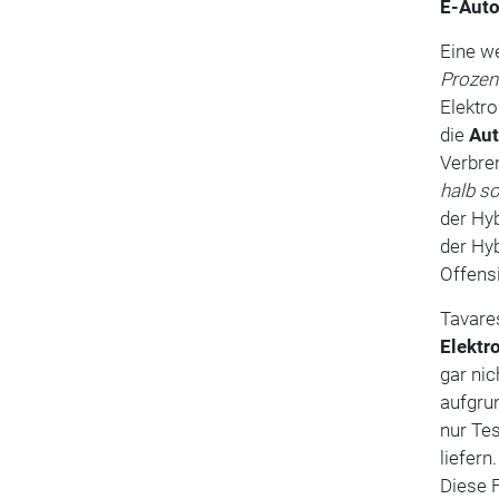
E-Aut
Eine w
Prozent
Elektro
die
Aut
Verbre
halb so
der Hy
der Hyb
Offens
Tavares
Elektr
gar nic
aufgru
nur Tes
liefern
Diese F