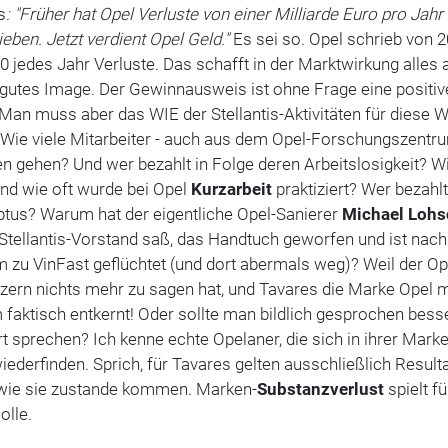
s
: "Früher hat Opel Verluste von einer Milliarde Euro pro Jahr
eben. Jetzt verdient Opel Geld."
Es sei so. Opel schrieb von 
0 jedes Jahr Verluste. Das schafft in der Marktwirkung alles
 gutes Image. Der Gewinnausweis ist ohne Frage eine positiv
Man muss aber das WIE der Stellantis-Aktivitäten für diese 
 Wie viele Mitarbeiter - auch aus dem Opel-Forschungszentru
 gehen? Und wer bezahlt in Folge deren Arbeitslosigkeit? W
nd wie oft wurde bei Opel
Kurzarbeit
praktiziert? Wer bezahl
ptus? Warum hat der eigentliche Opel-Sanierer
Michael Lohs
Stellantis-Vorstand saß, das Handtuch geworfen und ist nach
 zu VinFast geflüchtet (und dort abermals weg)? Weil der Op
zern nichts mehr zu sagen hat, und Tavares die Marke Opel m
faktisch entkernt! Oder sollte man bildlich gesprochen bess
rt sprechen? Ich kenne echte Opelaner, die sich in ihrer Marke
ederfinden. Sprich, für Tavares gelten ausschließlich Resulta
 wie sie zustande kommen. Marken-
Substanzverlust
spielt fü
olle.