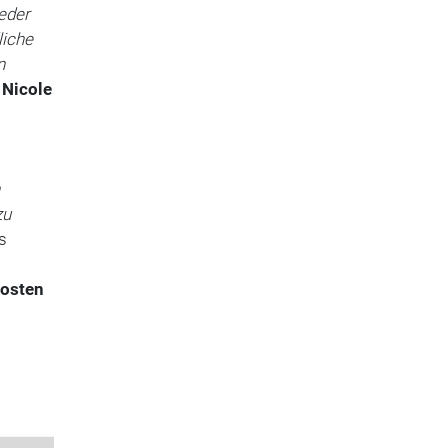
eder
liche
n
n
Nicole
zu
s
kosten