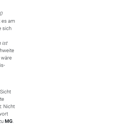
0
t es am
e sich
 ist
hweite
t wäre
is-
 Sicht
te
: Nicht
wort
 zu
MG
.