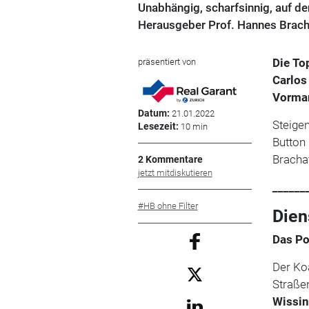
Unabhängig, scharfsinnig, auf 
Herausgeber Prof. Hannes Brach
Die To
präsentiert von
Carlos
Vorma
Datum:
21.01.2022
Steigen
Lesezeit:
10 min
Button
Bracha
2 Kommentare
jetzt mitdiskutieren
______
#HB ohne Filter
Dien
Das Po
Der Koa
Straße
Wissi