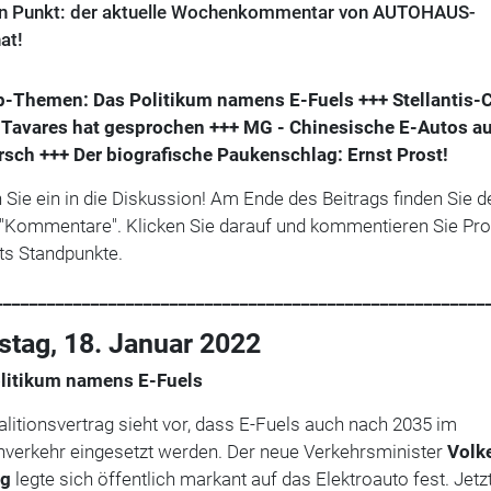
den Punkt: der aktuelle Wochenkommentar von AUTOHAUS-
at!
p-Themen: Das Politikum namens E-Fuels +++ Stellantis-
 Tavares hat gesprochen +++
MG - Chinesische E-Autos a
rsch +++
Der biografische Paukenschlag: Ernst Prost!
 Sie ein in die Diskussion! Am Ende des Beitrags finden Sie d
 "Kommentare". Klicken Sie darauf und kommentieren Sie Pro
ts Standpunkte.
________________________________________________________
stag, 18. Januar 2022
litikum namens E-Fuels
litionsvertrag sieht vor, dass E-Fuels auch nach 2035 im
nverkehr eingesetzt werden. Der neue Verkehrsminister
Volk
ng
legte sich öffentlich markant auf das Elektroauto fest. Jetz