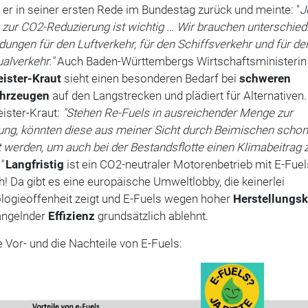
 er in seiner ersten Rede im Bundestag zurück und meinte: "
J
 zur CO2-Reduzierung ist wichtig … Wir brauchen unterschied
ngen für den Luftverkehr, für den Schiffsverkehr und für de
ualverkehr."
Auch Baden-Württembergs Wirtschaftsministeri
ister-Kraut
sieht einen besonderen Bedarf bei
schweren
ahrzeugen
auf den Langstrecken und plädiert für Alternativen.
ister-Kraut:
"Stehen Re-Fuels in ausreichender Menge zur
ung, könnten diese aus meiner Sicht durch Beimischen schon
 werden, um auch bei der Bestandsflotte einen Klimabeitrag 
"
Langfristig
ist ein CO2-neutraler Motorenbetrieb mit E-Fuel
! Da gibt es eine europäische Umweltlobby, die keinerlei
logieoffenheit zeigt und E-Fuels wegen hoher
Herstellungs
ngelnder
Effizienz
grundsätzlich ablehnt.
e Vor- und die Nachteile von E-Fuels: