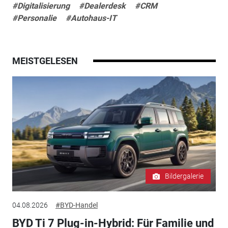
#Digitalisierung
#Dealerdesk
#CRM
#Personalie
#Autohaus-IT
MEISTGELESEN
Bildergalerie
04.08.2026
#BYD-Handel
BYD Ti 7 Plug-in-Hybrid: Für Familie und