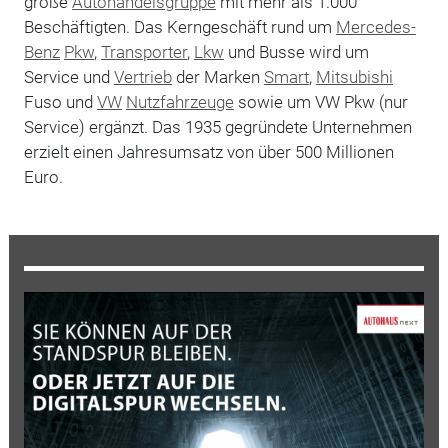
große
Autohandelsgruppe
mit mehr als 1.000
Beschäftigten. Das Kerngeschäft rund um
Mercedes-
Benz
Pkw
,
Transporter
,
Lkw
und Busse wird um
Service und
Vertrieb
der Marken
Smart
,
Mitsubishi
Fuso und
VW
Nutzfahrzeuge
sowie um VW Pkw (nur
Service) ergänzt. Das 1935 gegründete Unternehmen
erzielt einen Jahresumsatz von über 500 Millionen
Euro.