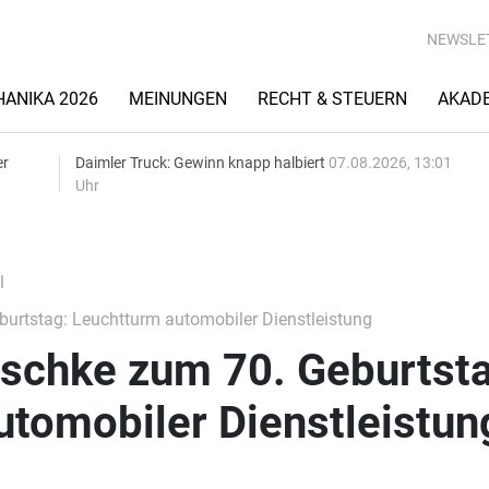
NEWSLE
ANIKA 2026
MEINUNGEN
RECHT & STEUERN
AKAD
er
Daimler Truck: Gewinn knapp halbiert
07.08.2026, 13:01
Uhr
l
urtstag: Leuchtturm automobiler Dienstleistung
oschke zum 70. Geburtsta
utomobiler Dienstleistun