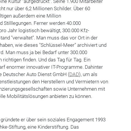
ine Kultur "aufgedrückt". Seine 1.900 Mitarbeiter
ht nur über 6,2 Millionen Schilder. Über 60
tigen außerdem eine Million
 Stilllegungen. Ferner werden 40.000
o Jahr logistisch bewältigt, 300.000 Kfz-
and "verwaltet". Man muss das vor Ort in der
aben, wie dieses "Schlüssel-Meer" archiviert und
rd. Man muss ja bei Bedarf unter 300.000
n richtigen finden. Und das Tag für Tag. Ein
arf enormer innovativer IT-Programme. Dahinter
te Deutscher Auto Dienst GmbH (
DAD
), um als
Dienstleistungen den Herstellern und Vermietern von
anzierungsgesellschaften sowie Unternehmen mit
lle Mobilitätslösungen anbieten zu können.
 gründete er über sein soziales Engagement 1993
ke-Stiftung, eine Kinderstiftung. Das