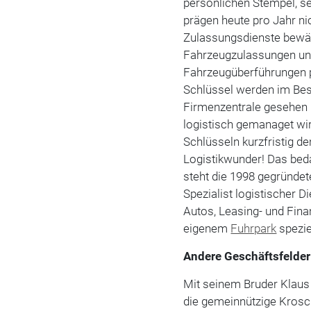
persönlichen Stempel, se
prägen heute pro Jahr nic
Zulassungsdienste bewäl
Fahrzeugzulassungen und
Fahrzeugüberführungen pr
Schlüssel werden im Best
Firmenzentrale gesehen h
logistisch gemanaget wi
Schlüsseln kurzfristig de
Logistikwunder! Das bed
steht die 1998 gegründe
Spezialist logistischer 
Autos, Leasing- und Fin
eigenem
Fuhrpark
spezie
Andere Geschäftsfelder
Mit seinem Bruder Klaus
die gemeinnützige Krosch