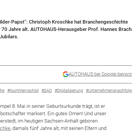
ilder-Papst": Christoph Kroschke hat Branchengeschichte
r 70 Jahre alt. AUTOHAUS-Herausgeber Prof. Hannes Brach
Jubilars.
AUTOHAUS bei Google bevorz
he
#Nummernschild
#DAD
#Digitalisierung
#Unternehmensnachfolg
pel 8. Mai in seiner Geburtsurkunde trägt, ist er
botschafter markiert. Ein gutes Omen! Und unser
berstedt, im heutigen Sachsen-Anhalt geboren.
chke
, damals fünf Jahre alt, mit seinen Eltern und