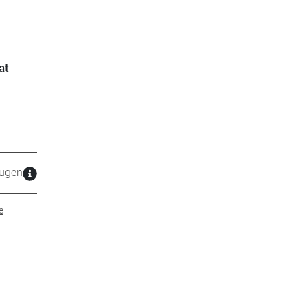
at
ugen
e