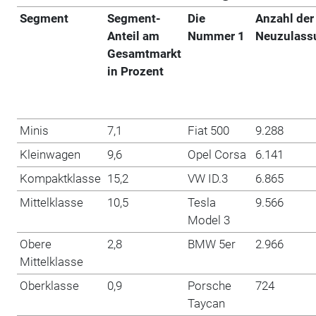
Segment
Segment-
Die
Anzahl der
Anteil am
Nummer 1
Neuzulass
Gesamtmarkt
in Prozent
Minis
7,1
Fiat 500
9.288
Kleinwagen
9,6
Opel Corsa
6.141
Kompaktklasse
15,2
VW ID.3
6.865
Mittelklasse
10,5
Tesla
9.566
Model 3
Obere
2,8
BMW 5er
2.966
Mittelklasse
Oberklasse
0,9
Porsche
724
Taycan