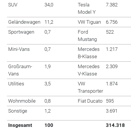
SUV
34,0
Tesla
7.382
Model Y
Geländewagen
11,2
VW Tiguan
6.756
Sportwagen
0,7
Ford
522
Mustang
Mini-Vans
0,7
Mercedes
1.217
B-Klasse
Großraum-
1,9
Mercedes
2.309
Vans
V-Klasse
Utilities
3,5
VW
1.874
Transporter
Wohnmobile
0,8
Fiat Ducato
595
Sonstige
1,2
3.691
Insgesamt
100
314.318