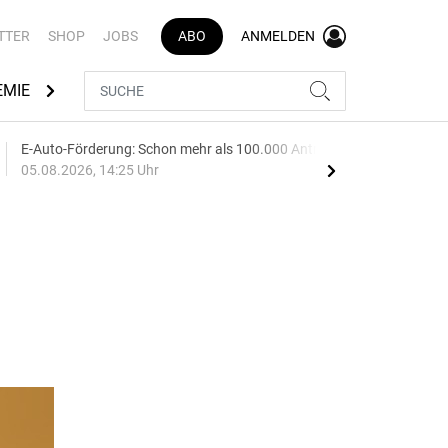
TTER
SHOP
JOBS
ABO
ANMELDEN
EMIE
AUTOMARKEN
MEDIATHEK
BRANCHENVERZEI
E-Auto-Förderung: Schon mehr als 100.000 Anträge
Audi
05.08.2026, 14:25 Uhr
05.0