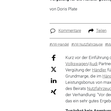
von Doris Plate
Kommentare
Teilen
#VW-Handel
#VW Nutzfahrzeuge
#Ma
Kurz vor der Einführung 
Volkswagen
/
Audi
Partne
Vergütung der
Händler
fü
Grundmarge, die im
Händ
Leistungsbonus von maxi
des Beirats
Nutzfahrzeu
der Verhandlung: "Vor d
das ein sehr gutes Ergebn
Zunächst kein Agentur