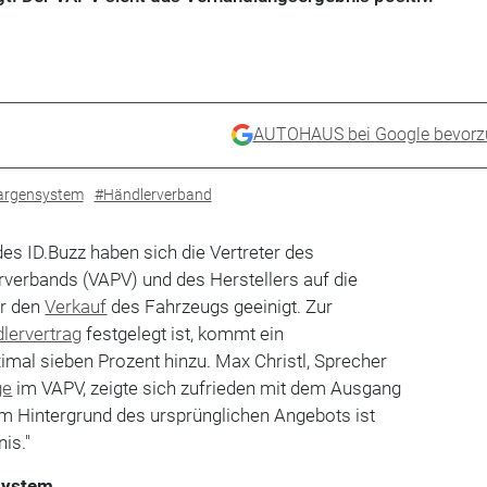
AUTOHAUS bei Google bevorz
rgensystem
#Händlerverband
des ID.Buzz haben sich die Vertreter des
rverbands (VAPV) und des Herstellers auf die
r den
Verkauf
des Fahrzeugs geeinigt. Zur
lervertrag
festgelegt ist, kommt ein
mal sieben Prozent hinzu. Max Christl, Sprecher
ge
im VAPV, zeigte sich zufrieden mit dem Ausgang
em Hintergrund des ursprünglichen Angebots ist
is."
system