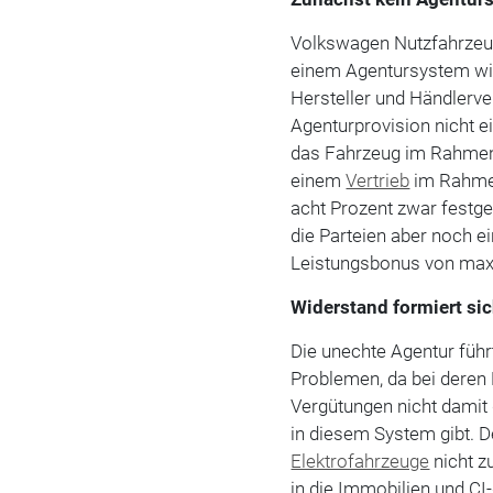
Volkswagen Nutzfahrzeuge
einem Agentursystem w
Hersteller und Händlerve
Agenturprovision nicht e
das Fahrzeug im Rahmen 
einem
Vertrieb
im Rahmen
acht Prozent zwar festge
die Parteien aber noch ei
Leistungsbonus von maxi
Widerstand formiert si
Die unechte Agentur fü
Problemen, da bei deren
Vergütungen nicht damit
in diesem System gibt.
Elektrofahrzeuge
nicht z
in die Immobilien und C