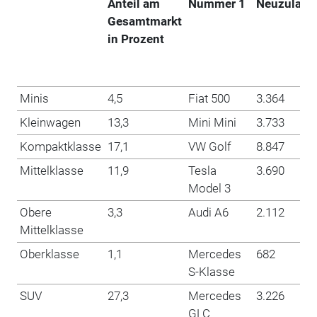
Anteil am
Nummer 1
Neuzulass
Gesamtmarkt
in Prozent
Minis
4,5
Fiat 500
3.364
Kleinwagen
13,3
Mini Mini
3.733
Kompaktklasse
17,1
VW Golf
8.847
Mittelklasse
11,9
Tesla
3.690
Model 3
Obere
3,3
Audi A6
2.112
Mittelklasse
Oberklasse
1,1
Mercedes
682
S-Klasse
SUV
27,3
Mercedes
3.226
GLC