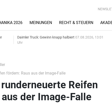
NEWSLE
ANIKA 2026
MEINUNGEN
RECHT & STEUERN
AKAD
er
Daimler Truck: Gewinn knapp halbiert
07.08.2026, 13:01
Uhr
ler
fen fördern: Raus aus der Image-Falle
 runderneuerte Reifen
 aus der Image-Falle