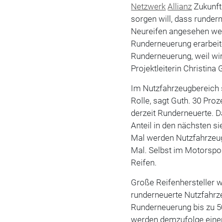
Netzwerk
Allianz
Zukunft
sorgen will, dass runder
Neureifen angesehen wer
Runderneuerung erarbeite
Runderneuerung, weil wir
Projektleiterin Christina 
Im Nutzfahrzeugbereich s
Rolle, sagt Guth. 30 Pro
derzeit Runderneuerte. D
Anteil in den nächsten si
Mal werden Nutzfahrzeugr
Mal. Selbst im Motorspor
Reifen.
Große Reifenhersteller 
runderneuerte Nutzfahrze
Runderneuerung bis zu 
werden demzufolge einer