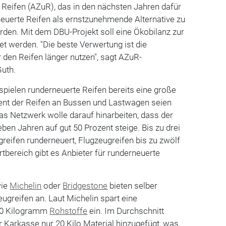
 Reifen (AZuR), das in den nächsten Jahren dafür
neuerte Reifen als ernstzunehmende Alternative zu
den. Mit dem DBU-Projekt soll eine Ökobilanz zur
t werden. "Die beste Verwertung ist die
 den Reifen länger nutzen", sagt AZuR-
Guth.
pielen runderneuerte Reifen bereits eine große
zent der Reifen an Bussen und Lastwagen seien
as Netzwerk wolle darauf hinarbeiten, dass der
eben Jahren auf gut 50 Prozent steige. Bis zu drei
eifen runderneuert, Flugzeugreifen bis zu zwölf
tbereich gibt es Anbieter für runderneuerte
wie
Michelin
oder
Bridgestone
bieten selber
ugreifen an. Laut Michelin spart eine
50 Kilogramm
Rohstoffe
ein. Im Durchschnitt
 Karkasse nur 20 Kilo Material hinzugefügt, was