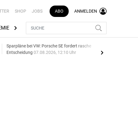
TTER
SHOP
JOBS
ABO
ANMELDEN
EMIE
AUTOMARKEN
MEDIATHEK
BRANCHENVERZEI
Sparpläne bei VW: Porsche SE fordert rasche
75 J
Entscheidung
07.08.2026, 12:10 Uhr
Auf