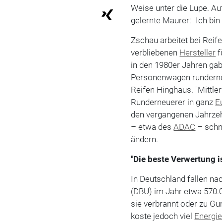
Weise unter die Lupe. Au
gelernte Maurer: "Ich bin
Zschau arbeitet bei Reif
verbliebenen
Hersteller
f
in den 1980er Jahren gab
Personenwagen runderneu
Reifen Hinghaus. "Mittle
Runderneuerer in ganz
E
den vergangenen Jahrzeh
– etwa des
ADAC
– schni
ändern.
"Die beste Verwertung 
In Deutschland fallen n
(DBU) im Jahr etwa 570.
sie verbrannt oder zu G
koste jedoch viel
Energi