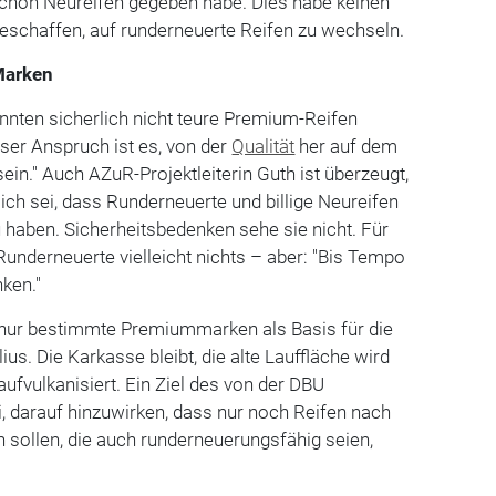
schon Neureifen gegeben habe. Dies habe keinen
geschaffen, auf runderneuerte Reifen zu wechseln.
Marken
nnten sicherlich nicht teure Premium-Reifen
nser Anspruch ist es, von der
Qualität
her auf dem
ein." Auch AZuR-Projektleiterin Guth ist überzeugt,
ch sei, dass Runderneuerte und billige Neureifen
 haben. Sicherheitsbedenken sehe sie nicht. Für
underneuerte vielleicht nichts – aber: "Bis Tempo
nken."
nur bestimmte Premiummarken als Basis für die
us. Die Karkasse bleibt, die alte Lauffläche wird
ufvulkanisiert. Ein Ziel des von der DBU
ei, darauf hinzuwirken, dass nur noch Reifen nach
 sollen, die auch runderneuerungsfähig seien,