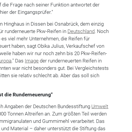
f die Frage nach seiner Funktion antwortet der
 hier der Eingangsprüfer."
en Hinghaus in Dissen bei Osnabrück, dem einzig
ür runderneuerte Pkw-Reifen in
Deutschland
. Noch
 es viel mehr Unternehmen, die Reifen für
ert haben, sagt Obika Julius, Verkaufschef von
rweile haben wir nur noch zehn bis 20 Pkw-Reifen-
uropa
." Das
Image
der runderneuerten Reifen in
nten war nicht besonders gut. Bei Vergleichstests
tten sie relativ schlecht ab. Aber das soll sich
ist die Runderneuerung"
ach Angaben der Deutschen Bundesstiftung
Umwelt
000 Tonnen Altreifen an. Zum größten Teil werden
ummigranulaten und Gummimehl verarbeitet. Das
e
und Material – daher unterstützt die Stiftung das