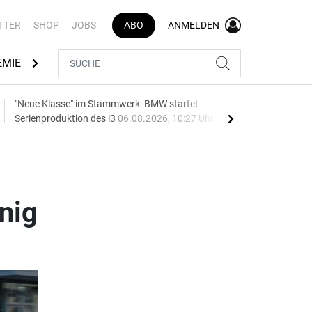
TTER
SHOP
JOBS
ABO
ANMELDEN
EMIE
AUTOMARKEN
MEDIATHEK
BRANCHENVERZEI
"Neue Klasse" im Stammwerk: BMW startet
Batt
Serienproduktion des i3
06.08.2026, 10:27 Uhr
06.0
nig