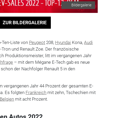
Bildergalerie
ZUR BILDERGALERIE
p-Ten-Liste von
Peugeot
208,
Hyundai
Kona,
Audi
-Tron und Renault Zoe. Der französische
h Produktionsmeister, litt im vergangenen Jahr
hfrage
– mit dem Mégane E-Tech gab es neue
 schon der Nachfolger Renault 5 in den
 im vergangenen Jahr 44 Prozent der gesamten E-
a. Es folgten
Frankreich
mit zehn, Tschechien mit
Belgien
mit acht Prozent.
ten Autos 2022