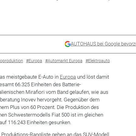
AUTOHAUS bei Google bevorz
oproduktion
#Europa
#Automarkt Europa
#Elektroauto
das meistgebaute E-Auto in
Europa
und löst damit
esamt 66.325 Einheiten des Batterie-
alienischen Mirafiori vom Band gelaufen, wie aus
beratung Inovev hervorgeht. Gegenüber dem
inem Plus von 60 Prozent. Die Produktion des
nen Schwestermodells Fiat 500 ist im gleichen
auf 116.243 Einheiten gesunken.
er Produktions-Rangliste gehen an das SUV-Modell