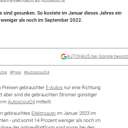
brauchte Elektroauto auf Autoscout24.
s sind gesunken. So kostete im Januar dieses Jahres ein
 weniger als noch im September 2022.
AUTOHAUS bei Google bevorz
utos
#Preis
#Autoscout24
n Preisen gebrauchter
E-Autos
nur eine Richtung:
t aber sind die gebrauchten Stromer günstiger
form
Autoscout24
mitteilt.
in gebrauchtes
Elektroauto
im Januar 2023 im
hlen - und somit 14 Prozent weniger als noch im
lyse der online-Plattform sind sogar bei den