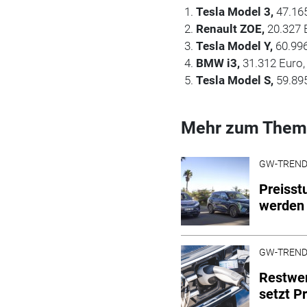
Tesla Model 3,
47.16
Renault ZOE,
20.327 
Tesla Model Y,
60.99
BMW i3,
31.312 Euro,
Tesla Model S,
59.89
Mehr zum Them
GW-TREN
Preisst
werden 
GW-TREN
Restwer
setzt P