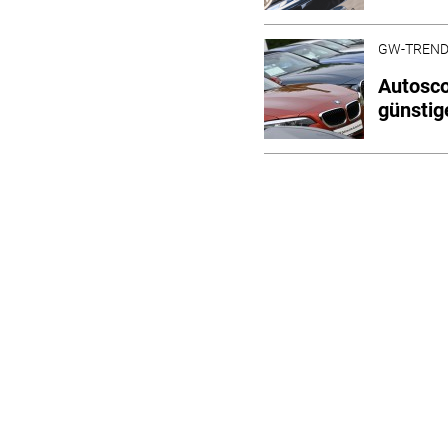
GW-TREN
Autosco
günstig