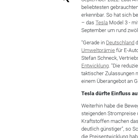
beliebtesten gebrauchten
erkennbar. So hat sich b
– das
Tesla
Model 3 - mi
September um rund zwölf 
"Gerade in
Deutschland
d
Umweltprämie
für E-Aut
Stefan Schneck, Vertrieb
Entwicklung
. "Die redu
taktischer Zulassungen 
einem Überangebot an G
Tesla dürfte Einfluss a
Weiterhin habe die Beweg
steigenden Strompreise 
Kraftstoffen machen das
deutlich günstiger", so S
die Preisentwicklung ha