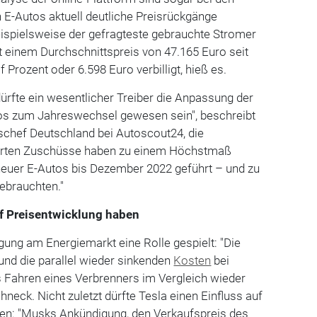
 E-Autos aktuell deutliche Preisrückgänge
eispielsweise der gefragteste gebrauchte Stromer
t einem Durchschnittspreis von 47.165 Euro seit
Prozent oder 6.598 Euro verbilligt, hieß es.
ürfte ein wesentlicher Treiber die Anpassung der
os zum Jahreswechsel gewesen sein", beschreibt
schef Deutschland bei Autoscout24, die
zierten Zuschüsse haben zu einem Höchstmaß
neuer E-Autos bis Dezember 2022 geführt – und zu
ebrauchten."
uf Preisentwicklung haben
ung am Energiemarkt eine Rolle gespielt: "Die
und die parallel wieder sinkenden
Kosten
bei
 Fahren eines Verbrenners im Vergleich wieder
chneck. Nicht zuletzt dürfte Tesla einen Einfluss auf
ben: "Musks Ankündigung, den Verkaufspreis des