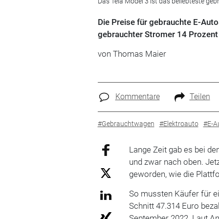
Das Tela Model 3 ist das beliebteste ge
Die Preise für gebrauchte E-Auto
gebrauchter Stromer 14 Prozent
von Thomas Maier
Kommentare
Teilen
#Gebrauchtwagen
#Elektroauto
#E-A
Lange Zeit gab es bei de
und zwar nach oben. Jetz
geworden, wie die Platt
So mussten Käufer für e
Schnitt 47.314 Euro beza
September 2022. Laut Ana