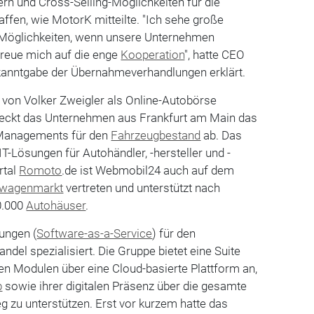
rn und Cross-Selling-Möglichkeiten für die
affen, wie MotorK mitteilte. "Ich sehe große
e Möglichkeiten, wenn unsere Unternehmen
reue mich auf die enge
Kooperation
", hatte CEO
kanntgabe der Übernahmeverhandlungen erklärt.
on Volker Zweigler als Online-Autobörse
 deckt das Unternehmen aus Frankfurt am Main das
Managements für den
Fahrzeugbestand
ab. Das
T-Lösungen für Autohändler, -hersteller und -
rtal
Romoto
.de ist Webmobil24 auch auf dem
twagenmarkt
vertreten und unterstützt nach
0.000
Autohäuser
.
ungen (
Software-as-a-Service
) für den
del spezialisiert. Die Gruppe bietet eine Suite
en Modulen über eine Cloud-basierte Plattform an,
b
sowie ihrer digitalen Präsenz über die gesamte
 zu unterstützen. Erst vor kurzem hatte das