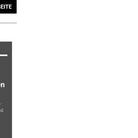
EITE
en
-
nd.