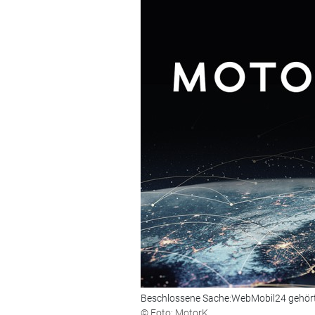
Beschlossene Sache:WebMobil24 gehört 
© Foto: MotorK