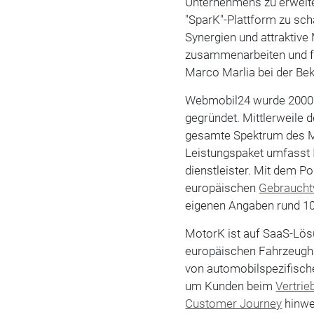
Unternehmens zu erweite
"SparK"-Plattform zu sch
Synergien und attraktiv
zusammenarbeiten und f
Marco Marlia bei der Be
Webmobil24 wurde 2000 v
gegründet. Mittlerweile
gesamte Spektrum des 
Leistungspaket umfasst I
dienstleister. Mit dem Po
europäischen
Gebrauch
eigenen Angaben rund 1
MotorK ist auf SaaS-Lös
europäischen Fahrzeughan
von automobilspezifisch
um Kunden beim
Vertrie
Customer Journey
hinweg