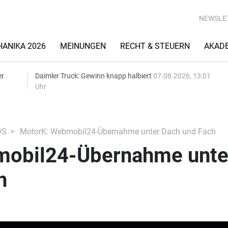
NEWSLE
ANIKA 2026
MEINUNGEN
RECHT & STEUERN
AKAD
er
Daimler Truck: Gewinn knapp halbiert
07.08.2026, 13:01
Uhr
DS
MotorK: Webmobil24-Übernahme unter Dach und Fach
mobil24-Übernahme unte
h