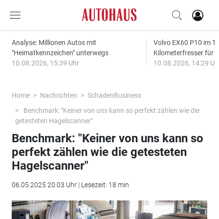
Analyse: Millionen Autos mit
Volvo EX60 P10 im Te
"Heimatkennzeichen" unterwegs
Kilometerfresser für d
10.08.2026, 15:39 Uhr
10.08.2026, 14:29 Uh
Home
Nachrichten
SchadenBusiness
Benchmark: "Keiner von uns kann so perfekt zählen wie die
getesteten Hagelscanner"
Benchmark: "Keiner von uns kann so
perfekt zählen wie die getesteten
Hagelscanner"
06.05.2025 20:03 Uhr | Lesezeit: 18 min