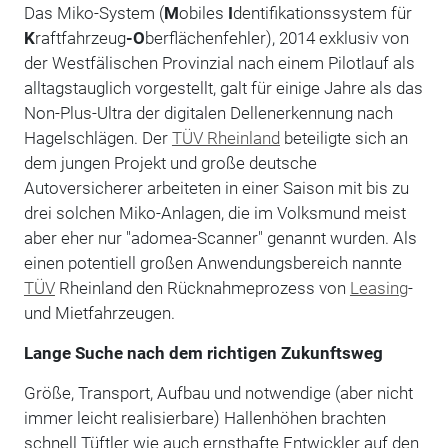
Das Miko-System (
M
obiles
I
dentifikationssystem für
K
raftfahrzeug
-O
berflächenfehler), 2014 exklusiv von
der Westfälischen Provinzial nach einem Pilotlauf als
alltagstauglich vorgestellt, galt für einige Jahre als das
Non-Plus-Ultra der digitalen Dellenerkennung nach
Hagelschlägen. Der
TÜV Rheinland
beteiligte sich an
dem jungen Projekt und große deutsche
Autoversicherer arbeiteten in einer Saison mit bis zu
drei solchen Miko-Anlagen, die im Volksmund meist
aber eher nur "adomea-Scanner" genannt wurden. Als
einen potentiell großen Anwendungsbereich nannte
TÜV
Rheinland den Rücknahmeprozess von
Leasing
-
und Mietfahrzeugen.
Lange Suche nach dem richtigen Zukunftsweg
Größe, Transport, Aufbau und notwendige (aber nicht
immer leicht realisierbare) Hallenhöhen brachten
schnell Tüftler wie auch ernsthafte Entwickler auf den