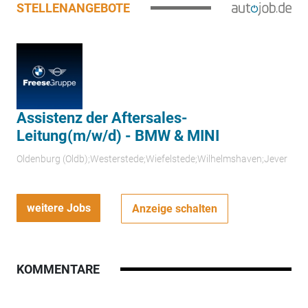
STELLENANGEBOTE
Assistenz der Aftersales-
Leitung(m/w/d) - BMW & MINI
Oldenburg (Oldb);Westerstede;Wiefelstede;Wilhelmshaven;Jever
weitere Jobs
Anzeige schalten
KOMMENTARE