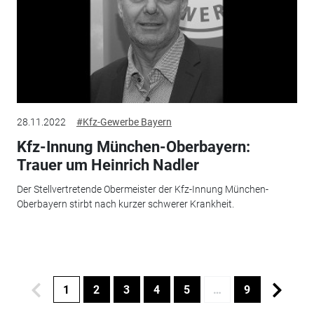
28.11.2022
#Kfz-Gewerbe Bayern
Kfz-Innung München-Oberbayern:
Trauer um Heinrich Nadler
Der Stellvertretende Obermeister der Kfz-Innung München-
Oberbayern stirbt nach kurzer schwerer Krankheit.
1
2
3
4
5
…
9