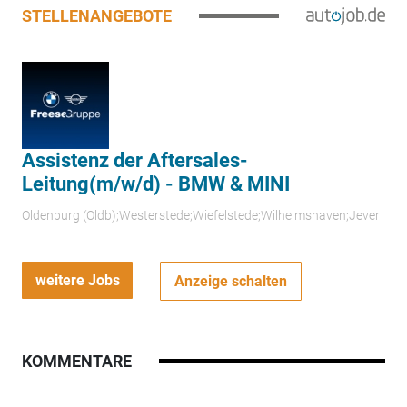
STELLENANGEBOTE
Assistenz der Aftersales-
Leitung(m/w/d) - BMW & MINI
Oldenburg (Oldb);Westerstede;Wiefelstede;Wilhelmshaven;Jever
weitere Jobs
Anzeige schalten
KOMMENTARE