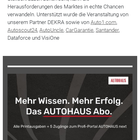
Herausforderungen des Marktes in echte Chancen
verwandeln. Unterstützt wurde die Veranstaltung von
unserem Partner DEKRA sowie von
Auto1.com
,
Autoscout24
,
AutoUncle
,
CarGarantie
,
Santander
,
Dataforce und VisiOne