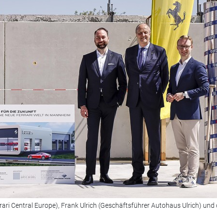
 Ferrari Central Europe), Frank Ulrich (Geschäftsführer Autohaus Ulrich) und 