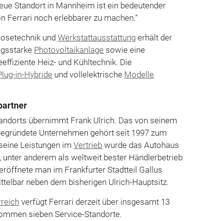
neue Standort in Mannheim ist ein bedeutender
ion Ferrari noch erlebbarer zu machen."
nosetechnik und
Werkstattausstattung
erhält der
ngsstarke
Photovoltaikanlage
sowie eine
fiziente Heiz- und Kühltechnik. Die
Plug-in-Hybride
und vollelektrische
Modelle
partner
tandorts übernimmt Frank Ulrich. Das von seinem
 gegründete Unternehmen gehört seit 1997 zum
 seine Leistungen im
Vertrieb
wurde das Autohaus
 unter anderem als weltweit bester Händlerbetrieb
eröffnete man im Frankfurter Stadtteil Gallus
ttelbar neben dem bisherigen Ulrich-Hauptsitz.
rreich
verfügt Ferrari derzeit über insgesamt 13
kommen sieben Service-Standorte.