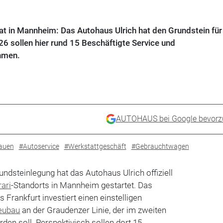
t in Mannheim: Das Autohaus Ulrich hat den Grundstein für
 sollen hier rund 15 Beschäftigte Service und
hmen.
AUTOHAUS bei Google bevorz
auen
#Autoservice
#Werkstattgeschäft
#Gebrauchtwagen
ndsteinlegung hat das Autohaus Ulrich offiziell
rari
-Standorts in Mannheim gestartet. Das
Frankfurt investiert einen einstelligen
eubau
an der Graudenzer Linie, der im zweiten
den soll. Perspektivisch sollen dort 15