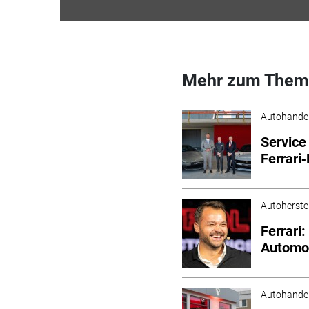
Mehr zum Them
Autohande
Service
Ferrari
Autoherstel
Ferrari
Automob
Autohande