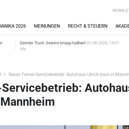
NEWSLE
ANIKA 2026
MEINUNGEN
RECHT & STEUERN
AKAD
er
Daimler Truck: Gewinn knapp halbiert
07.08.2026, 13:01
Uhr
l
Neuer Ferrari-Servicebetrieb: Autohaus Ulrich baut in Mann
-Servicebetrieb: Autohau
n Mannheim