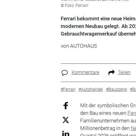
© Foto: Ferrari
Ferrari bekommt eine neue Heima
modernen Neubau gelegt. Ab 2026
Gebrauchtwagenverkauf überne
von
AUTOHAUS
Kommentare
Teilen
#Ferrari
#Autohandel
#Bauszene
#B
Mit der symbolischen Gru
den Bau eines neuen
Fer
Familienunternehmen aus 
Millionenbetrag in den
N
Quartal 2026 eröffnet wer