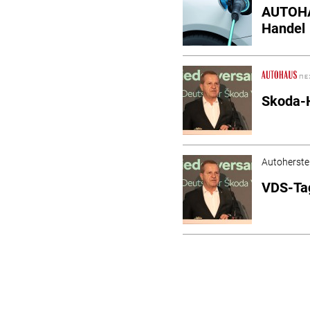
AUTOHAU
Handel
Skoda-H
Autoherstel
VDS-Tag