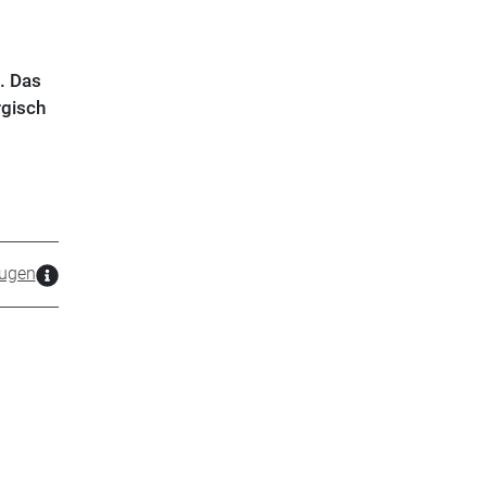
. Das
rgisch
ugen