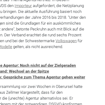
 VDS den
Importeur
aufgefordert, die Netzplanung
u bringen. Die aktuelle Ausführung basiert noch
erhandlungen der Jahre 2016 bis 2018. "Unter den
n sind die Grundlagen für ein auskömmliches
andere", betonte Peckruhn auch mit Blick auf die
n. Der Verband erachtet die rund sechs Prozent
hen und bei der Schwestermarke
Volkswagen
für
Modelle
gelten, als nicht ausreichend.
e Agentur: Noch nicht auf der Zielgeraden
and: Wechsel an der Spitze
: Gespräche zum Thema Agentur gehen weiter
ersammlung vor zwei Wochen in Oberursel hatte
s Zellmer klargestellt, dass für den
die (unechte) Agentur alternativlos sei. Er
anderem mit der notwendigen, DSGVO-konformen