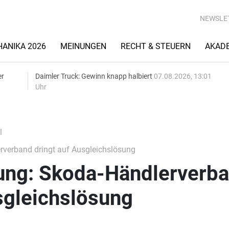
NEWSLE
ANIKA 2026
MEINUNGEN
RECHT & STEUERN
AKAD
er
Daimler Truck: Gewinn knapp halbiert
07.08.2026, 13:01
Uhr
l
verband dringt auf Ausgleichslösung
ng: Skoda-Händlerverb
sgleichslösung