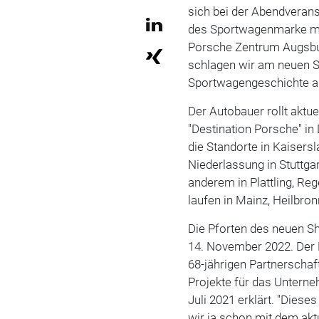
sich bei der Abendverans
des Sportwagenmarke ma
Porsche Zentrum Augsbu
schlagen wir am neuen S
Sportwagengeschichte au
Der Autobauer rollt aktue
"Destination Porsche" in
die Standorte in Kaisers
Niederlassung in Stuttg
anderem in Plattling, R
laufen in Mainz, Heilbro
Die Pforten des neuen S
14. November 2022. Der N
68-jährigen Partnerschaf
Projekte für das Unterne
Juli 2021 erklärt. "Diese
wir ja schon mit dem ak