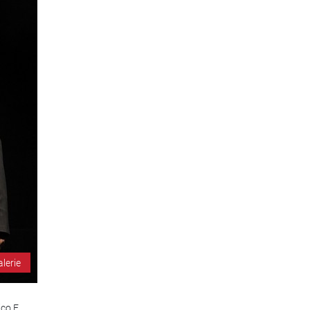
alerie
co F.