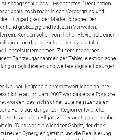
 Aushängeschild des CI-Konzeptes. "Destination
enerlebnis noch mehr in den Vordergrund und
g die Einzigartigkeit der Marke Porsche. Der
rent und großzügig und lädt zum Verweilen,
n ein. Kunden sollen von "hoher Flexibilität, einer
kation und dem gezielten Einsatz digitaler
o das Handelsunternehmen. Zu dem modernen
udem Fahrzeugannahmen per Tablet, elektronische
hlungsmöglichkeiten und weitere digitale Lösungen
en Neubau knüpfen die Verantwortlichen an ihre
geschichte an. Im Jahr 2007 war das erste Porsche
et worden, das sich schnell zu einem zentralen
sche Fans aus der ganzen Region entwickelte.
lie Seitz aus dem Allgäu, zu der auch das Porsche
t ein. "Dies war ein wichtiger Schritt, der dank
u neuen Synergien geführt und die Realisierung