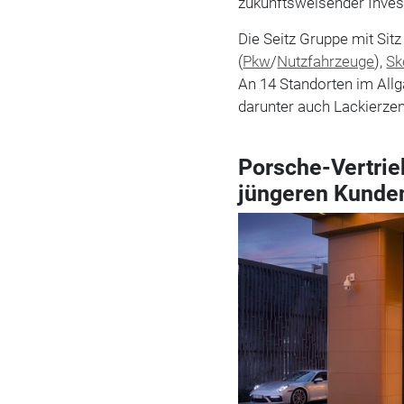
zukunftsweisender Inves
Die Seitz Gruppe mit Sit
(
Pkw
/
Nutzfahrzeuge
),
Sk
An 14 Standorten im All
darunter auch Lackierzen
Porsche-Vertrie
jüngeren Kunde