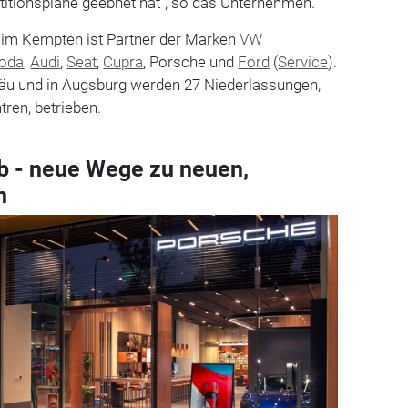
titionspläne geebnet hat", so das Unternehmen.
z im Kempten ist Partner der Marken
VW
oda
,
Audi
,
Seat
,
Cupra
, Porsche und
Ford
(
Service
).
gäu und in Augsburg werden 27 Niederlassungen,
tren, betrieben.
b - neue Wege zu neuen,
n