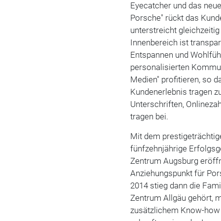
Eyecatcher und das neue
Porsche" rückt das Kund
unterstreicht gleichzeiti
Innenbereich ist transpa
Entspannen und Wohlfühle
personalisierten Kommuni
Medien" profitieren, s
Kundenerlebnis tragen z
Unterschriften, Onlineza
tragen bei.
Mit dem prestigeträchtig
fünfzehnjährige Erfolgs
Zentrum Augsburg eröffn
Anziehungspunkt für Por
2014 stieg dann die Fami
Zentrum Allgäu gehört, mi
zusätzlichem Know-how z