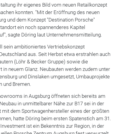
taltung ihr eigenes Bild vom neuen Retailkonzept
chen konnten. "Mit der Eröffnung des neuen
rg und dem Konzept "Destination Porsche"
tandort ein noch spannenderes Kapitel
f", sagte Döring laut Unternehmensmitteilung.
ll sein ambitioniertes Vertriebskonzept
 Deutschland aus. Seit Herbst etwa erstrahlen auch
lautern (Löhr & Becker Gruppe) sowie die
art in neuem Glanz. Neubauten werden zudem unter
egensburg und Dinslaken umgesetzt, Umbauprojekte
nn und Bremen.
howrooms in Augsburg öffneten sich bereits am
eubau in unmittelbarer Nähe zur B17 sei in der
t mit dem Sportwagenhersteller eines der größten
hmen, hatte Döring beim ersten Spatenstich am 31.
s Investment ist ein Bekenntnis zur Region, in der
tuellen Porsche Zentrum Augsburg fest verwurzelt