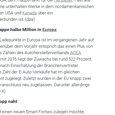
ne unterhalten Werke in dem nordamerikanischen
 den USA und
Kanada
über ein
rbunden ist. (dpa)
ppe halbe Million in
Europa
-Ladepunkte in Europa ist im vergangenen Jahr auf
nüber dem Vorjahr entsprich das einen Plus von
us Zahlen des Autoherstellerverbands
ACEA
 mit 2016 liegt der Zuwachs bei rund 522 Prozent.
 nach Einschätzung der Branchenvertreter
e Zahl der E-Auto-Verkäufe hat im gleichen
t zugelegt. Zuletzt wurden in der EU knapp zwei
ranschluss neu zugelassen. Darunter allerdings
P-X)
topp naht
ft einen neuen Smart Fortwo zulegen möchte,