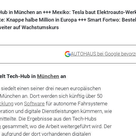
Hub in München an +++ Mexiko: Tesla baut Elektroauto-Werk
: Knappe halbe Million in Europa +++ Smart Fortwo: Beste
weiter auf Wachstumskurs
AUTOHAUS bei Google bevorz
elt Tech-Hub in
München
an
) siedelt einen seiner drei neuen europäischen
 München an. Dort werden sich künftig über 50
cklung
von
Software
für autonome Fahrsysteme
ration und digitale Dienstleistungen kümmern, wie
mitteilte. Die Ergebnisse aus den Tech-Hubs
n
gesammelt, wo die Arbeit weitergeführt wird. Der
 aufgrund der dort vorhandenen digitalen