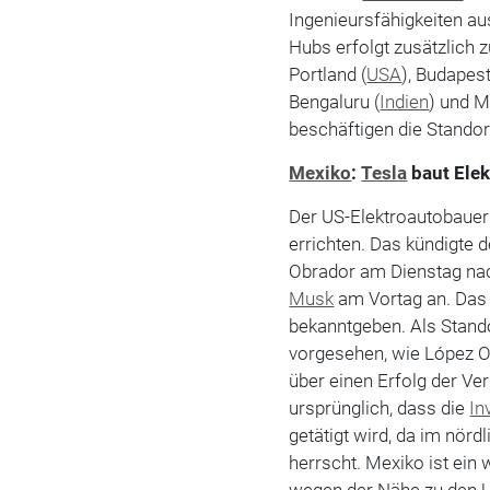
Ingenieursfähigkeiten a
Hubs erfolgt zusätzlich
Portland (
USA
), Budapest
Bengaluru (
Indien
) und M
beschäftigen die Standor
Mexiko
:
Tesla
baut Elek
Der US-Elektroautobauer
errichten. Das kündigte
Obrador am Dienstag na
Musk
am Vortag an. Das 
bekanntgeben. Als Stand
vorgesehen, wie López O
über einen Erfolg der V
ursprünglich, dass die
In
getätigt wird, da im nö
herrscht. Mexiko ist ein
wegen der Nähe zu den 