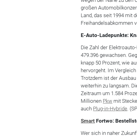
großen Automobilkonzer
Land, das seit 1994 mit
Freihandelsabkommen ve
E-Auto-Ladepunkte: Kna
Die Zahl der Elektroauto
479.396 gewachsen. Gege
knapp 50 Prozent, wie a
hervorgeht. Im Vergleich
Trotzdem ist der Ausbau
weiterhin zu langsam. Di
Zeitraum um 1.584 Prozen
Millionen
Pkw
mit Stecke
auch
Plug-in-Hybride
. (S
Smart
Fortwo: Bestells
Wer sich in naher Zukun