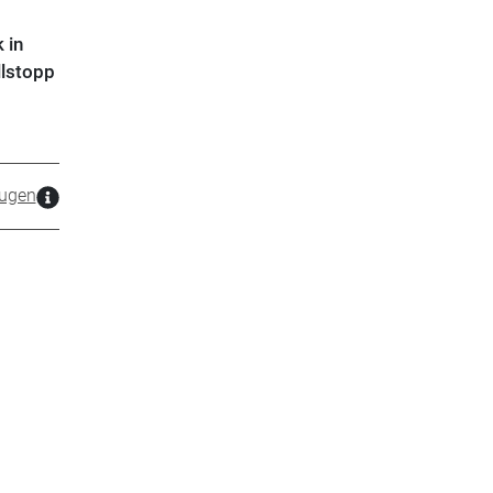
 in
llstopp
ugen