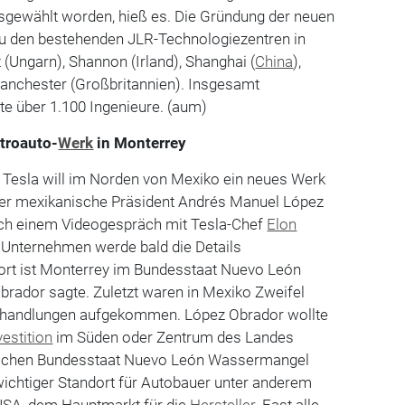
usgewählt worden, hieß es. Die Gründung der neuen
 zu den bestehenden JLR-Technologiezentren in
 (Ungarn), Shannon (Irland), Shanghai (
China
),
anchester (Großbritannien). Insgesamt
te über 1.100 Ingenieure. (aum)
troauto-
Werk
in Monterrey
 Tesla will im Norden von Mexiko ein neues Werk
 der mexikanische Präsident Andrés Manuel López
ch einem Videogespräch mit Tesla-Chef
Elon
Unternehmen werde bald die Details
ort ist Monterrey im Bundesstaat Nuevo León
brador sagte. Zuletzt waren in Mexiko Zweifel
erhandlungen aufgekommen. López Obrador wollte
vestition
im Süden oder Zentrum des Landes
rdlichen Bundesstaat Nuevo León Wassermangel
 wichtiger Standort für Autobauer unter anderem
USA, dem Hauptmarkt für die
Hersteller
. Fast alle