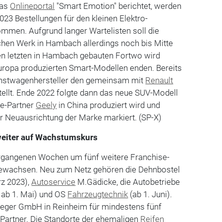
das
Onlineportal
"Smart Emotion" berichtet, werden
023 Bestellungen für den kleinen Elektro-
mmen. Aufgrund langer Wartelisten soll die
hen Werk in Hambach allerdings noch bis Mitte
den letzten in Hambach gebauten Fortwo wird
Europa produzierten Smart-Modellen enden. Bereits
instwagenhersteller den gemeinsam mit
Renault
tellt. Ende 2022 folgte dann das neue SUV-Modell
re-Partner
Geely
in China produziert wird und
er Neuausrichtung der Marke markiert. (SP-X)
weiter auf Wachstumskurs
ergangenen Wochen um fünf weitere Franchise-
gewachsen. Neu zum Netz gehören die Dehnbostel
rz 2023),
Autoservice
M.Gädicke, die Autobetriebe
ab 1. Mai) und OS
Fahrzeugtechnik
(ab 1. Juni).
eeger GmbH in Reinheim für mindestens fünf
-Partner. Die Standorte der ehemaligen
Reifen