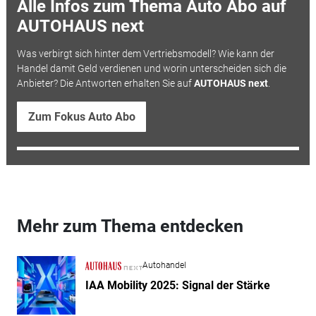
Alle Infos zum Thema Auto Abo auf
AUTOHAUS next
Was verbirgt sich hinter dem Vertriebsmodell? Wie kann der
Handel damit Geld verdienen und worin unterscheiden sich die
Anbieter? Die Antworten erhalten Sie auf
AUTOHAUS next
.
Zum Fokus Auto Abo
Mehr zum Thema entdecken
Autohandel
IAA Mobility 2025: Signal der Stärke