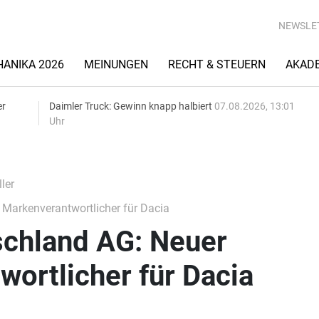
NEWSLE
ANIKA 2026
MEINUNGEN
RECHT & STEUERN
AKAD
er
Daimler Truck: Gewinn knapp halbiert
07.08.2026, 13:01
Uhr
ler
Markenverantwortlicher für Dacia
schland AG: Neuer
ortlicher für Dacia