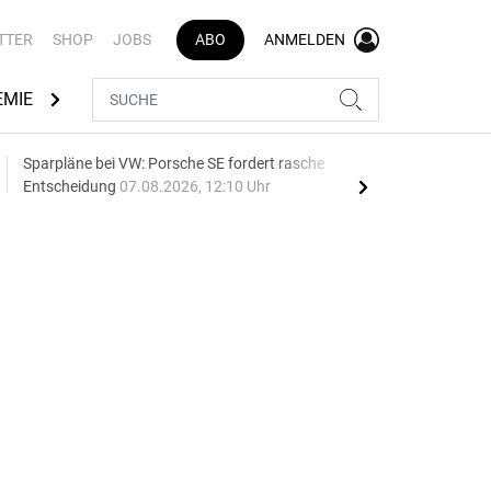
TTER
SHOP
JOBS
ABO
ANMELDEN
EMIE
AUTOMARKEN
MEDIATHEK
BRANCHENVERZEI
Sparpläne bei VW: Porsche SE fordert rasche
75 J
Entscheidung
07.08.2026, 12:10 Uhr
Auf