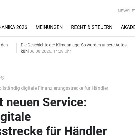
NEWSLE
ANIKA 2026
MEINUNGEN
RECHT & STEUERN
AKAD
 den
Die Geschichte der Klimaanlage: So wurden unsere Autos
kühl
06.08.2026, 14:29 Uhr
DS
llständig digitale Finanzierungsstrecke für Händler
t neuen Service:
gitale
strecke für Händler