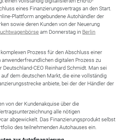
gt einen vollständig digitalisierten End-to-
hluss eines Finanzierungsvertrags an den Start.
Online-Plattform angebundene Autohändler der
ken sowie deren Kunden von der Neuerung
uchtwagenbörse
am Donnerstag in
Berlin
n komplexen Prozess für den Abschluss einer
n anwenderfreundlichen digitalen Prozess zu
ar Deutschland-CEO Reinhard Schmidt. Man sei
m auf dem deutschen Markt, die eine vollständig
anzierungsstrecke anbiete, bei der der Händler der
n von der Kundenakquise über die
Vertragsunterzeichnung alle nötigen
ycar abgewickelt. Das Finanzierungsprodukt selbst
Portfolio des teilnehmenden Autohauses ein.
nuten zur Autofinanzierung