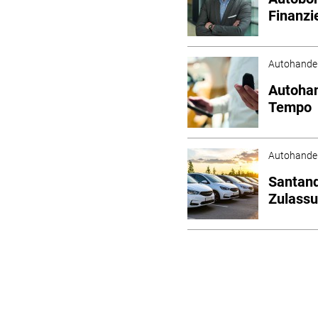
Finanz
Autohande
Autohan
Tempo
Autohande
Santand
Zulassu