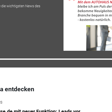
 die wichtigsten News des
a entdecken
DS
se.de mit neuer Funktion: Leads vor