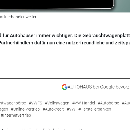
artnerhändler weiter.
rd für Autohäuser immer wichtiger. Die Gebrauchtwagenplat
artnerhändlern dafür nun eine nutzerfreundliche und zeits
AUTOHAUS bei Google bevorz
htwagenbörse
#VWFS
#Volkswagen
#VW-Handel
#Autobörse
#Aud
agen
#Online-Vertrieb
#Autokredit
#VW
#Herstellerbanken
#Internetvertrieb