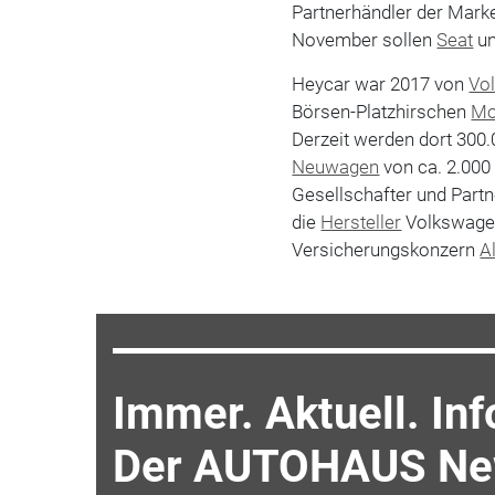
Partnerhändler der Mark
November sollen
Seat
u
Heycar war 2017 von
Vo
Börsen-Platzhirschen
Mo
Derzeit werden dort 300
Neuwagen
von ca. 2.000
Gesellschafter und Part
die
Hersteller
Volkswage
Versicherungskonzern
A
Immer. Aktuell. Inf
Der AUTOHAUS New