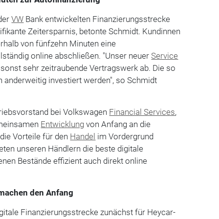
der
VW
Bank entwickelten Finanzierungsstrecke
gnifikante Zeitersparnis, betonte Schmidt. Kundinnen
rhalb von fünfzehn Minuten eine
lständig online abschließen. "Unser neuer
Service
sonst sehr zeitraubende Vertragswerk ab. Die so
n anderweitig investiert werden", so Schmidt
riebsvorstand bei Volkswagen
Financial Services
,
gemeinsamen
Entwicklung
von Anfang an die
die Vorteile für den
Handel
im Vordergrund
eten unseren Händlern die beste digitale
genen Bestände effizient auch direkt online
 machen den Anfang
igitale Finanzierungsstrecke zunächst für Heycar-