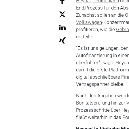
Heycar
Deutschland
brin
End.Prozess für den Absc
Zunächst sollen an die 
Volkswagen
-Konzernmar
profitieren, wie die
Gebra
mitteilte.
"Es ist uns gelungen, de
Autofinanzierung in eine
überführen", sagte Heyc
damit die erste Plattfor
digital abschließbare Fin
Vertragspartner bleibe.
Nach den Angaben werde
Bonitätsprüfung hin zur 
Prozessschritte über He
fließt weiterhin in das 
Heycar: In fünfzehn Mi