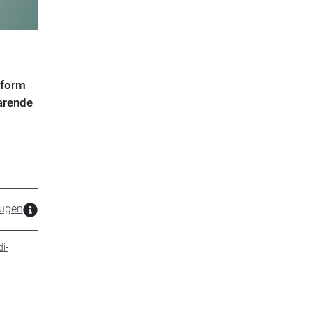
tform
parende
ugen
i-