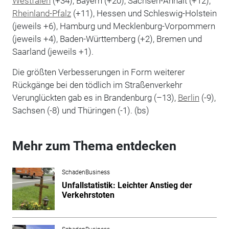
Westfalen
(+34), Bayern (+20), Sachsen-Anhalt (+12),
Rheinland-Pfalz
(+11), Hessen und Schleswig-Holstein
(jeweils +6), Hamburg und Mecklenburg-Vorpommern
(jeweils +4), Baden-Württemberg (+2), Bremen und
Saarland (jeweils +1).
Die größten Verbesserungen in Form weiterer
Rückgänge bei den tödlich im Straßenverkehr
Verunglückten gab es in Brandenburg (–13),
Berlin
(-9),
Sachsen (-8) und Thüringen (-1). (bs)
Mehr zum Thema entdecken
SchadenBusiness
Unfallstatistik: Leichter Anstieg der
Verkehrstoten