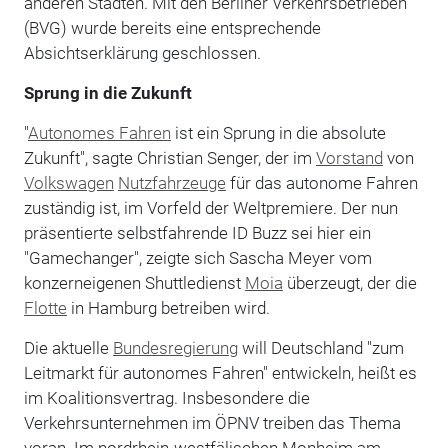
anderen Städten. Mit den Berliner Verkehrsbetrieben
(BVG) wurde bereits eine entsprechende
Absichtserklärung geschlossen.
Sprung in die Zukunft
"
Autonomes Fahren
ist ein Sprung in die absolute
Zukunft", sagte Christian Senger, der im
Vorstand
von
Volkswagen
Nutzfahrzeuge
für das autonome Fahren
zuständig ist, im Vorfeld der Weltpremiere. Der nun
präsentierte selbstfahrende ID Buzz sei hier ein
"Gamechanger", zeigte sich Sascha Meyer vom
konzerneigenen Shuttledienst
Moia
überzeugt, der die
Flotte
in Hamburg betreiben wird.
Die aktuelle
Bundesregierung
will Deutschland "zum
Leitmarkt für autonomes Fahren" entwickeln, heißt es
im Koalitionsvertrag. Insbesondere die
Verkehrsunternehmen im ÖPNV treiben das Thema
voran. Im nordrhein-westfälischen Monheim am