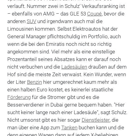
verlauft. Nummer zwei in Schulz‘ Verkaufsranking ist
– ebenfalls von AMG – das GLE 53
Coupé
, bevor die
anderen
SUV
und irgendwann auch mal die
Limousinen kommen. Selbst Elektroautos hat der
General Manager pflichtschuldig im Portfolio, auch
wenn die bei den Emiratis noch nicht so richtig
angekommen sind. Viel mehr als eine einstellige
Prozentanteil seines Absatzes kann er darauf noch
nicht verbuchen und die
Ladesäulen
draußen auf dem
Hof sind die meiste Zeit verwaist. Kein Wunder, wenn
der Liter
Benzin
hier umgerechnet kaum mehr als
einen halben Euro kostet, es keinerlei staatliche
Förderung
für die Stromer gibt und es die
Besserverdiener in Dubai gerne bequem haben. "Hier
sucht keiner lange nach einer Ladesäule", sagt Schulz.
Nicht umsonst gibt es hier sogar
Dienstleister
, die
man über eine App zum
Tanken
buchen kann und die
denn eigenen Wagen dann auf jedem X-beliebigen