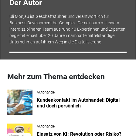
Der Autor
Uli Monjau ist Geschäftsführer und verantwortlich für
Business Development bei Complex. Gemeinsam mit einem
interdisziplinären Team aus rund 40 Expertinnen und Experten
begleitet er seit über 20 Jahren namhafte mittelständige
Unternehmen auf ihrem Weg in die Digitalisierung.
Mehr zum Thema entdecken
Autohandel
Kundenkontakt im Autohandel: Digital
und doch persönlich
Autohandel
Einsatz von KI: Revolution oder Risiko?