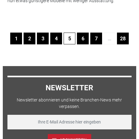
nun etwas günstigere Modelle mit weniger Ausstattung.
1
2
3
4
5
6
7
…
28
NEWSLETTER
Newsletter abonnieren und keine Branchen-News mehr
verpassen.