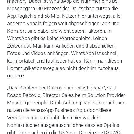
machen.“ Dabei ist WhatsApp die Nummer eins bei
Messengern. 80 Prozent der Deutschen nutzen die
App
, täglich sind 58 Mio. Nutzer hier unterwegs, alle
anderen Kanäle folgen weit abgeschlagen. Zeit und
Komfort sind dabei die wichtigsten Faktoren. In
WhatsApp gibt es keine Warteschleife, keinen
Zeitverlust. Man kann Anliegen direkt abschicken,
Fotos und Videos anhängen. WhatsApp ist schnell,
komfortabel, und fast jeder hat es. Kann man diesen
Kommunikationsweg also nicht doch im Autohaus
nutzen?
„Das Problem der
Datensicherheit
ist lösbar“, sagt
Bosco Babovic, Director Sales beim Solution Provider
MessengerPeople. Doch Achtung: Viele Unternehmen
nutzen die WhatsApp Business App, doch diese
Version ist nicht erlaubt, denn hier werden
Kontaktbücher ausgetauscht, ohne dass es Opt-ins
gibt, Daten gehen in die
USA
etc. Die einzige DSGVO-